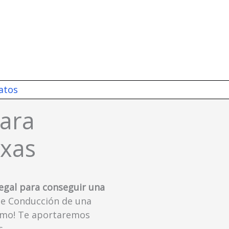
atos
para
exas
legal para conseguir una
 de Conducción de una
ismo! Te aportaremos
s.