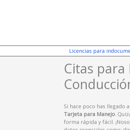
Ir
al
contenido
Licencias para indocum
Citas para
Conducción
Si hace poco has llegado 
Tarjeta para Manejo
. Qui
forma rápida y fácil. ¡No
datos esenciales como: di