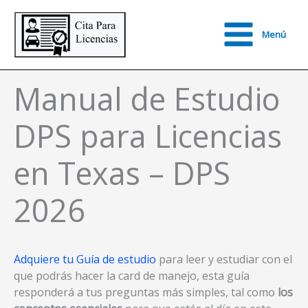
Ir
al
Menú
contenido
Main
Menu
Manual de Estudio
DPS para Licencias
en Texas – DPS
2026
Adquiere tu Guía de estudio
para leer y estudiar con el
que podrás hacer la card de manejo, esta guía
responderá a tus preguntas más simples, tal como
los