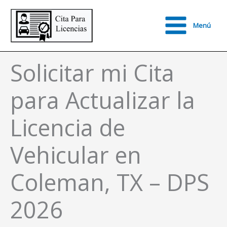
Ir
al
Menú
contenido
Main
Menu
Solicitar mi Cita
para Actualizar la
Licencia de
Vehicular en
Coleman, TX – DPS
2026