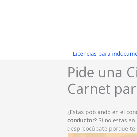
Ir
al
contenido
Licencias para indocum
Pide una Ci
Carnet par
¿Estas poblando en el con
conductor
? Si no estas en
despreocúpate porque te en