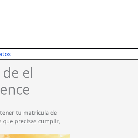
atos
 de el
rence
btener tu matrícula de
s que precisas cumplir,