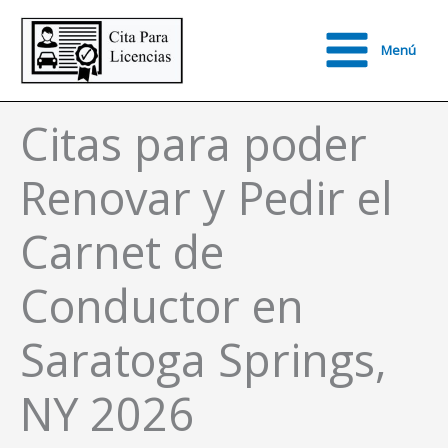
Ir
al
Menú
contenido
Main
Menu
Citas para poder
Renovar y Pedir el
Carnet de
Conductor en
Saratoga Springs,
NY 2026