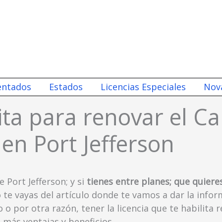
entados
Estados
Licencias Especiales
Nov
ita para renovar el Ca
en Port Jefferson
e Port Jefferson; y si
tienes entre planes; que quiere
o te vayas del artículo donde te vamos a dar la info
o o por otra razón, tener la licencia que te habilita r
 más ventajas y beneficios.