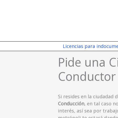
Ir
al
contenido
Licencias para indocum
Pide una C
Conductor 
Si resides en la ciudadad d
Conducción
, en tal caso n
interés, así sea por trabaj
metrópoli te estará dando