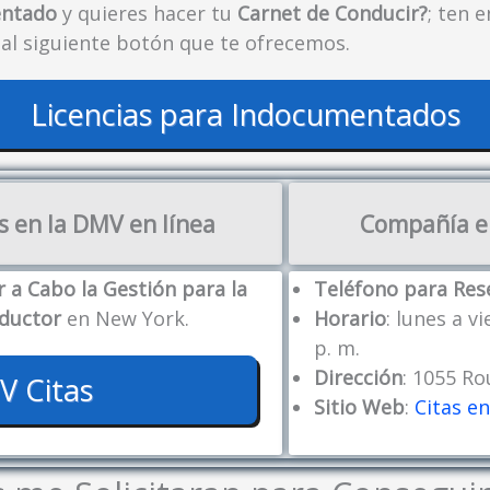
entado
y quieres hacer tu
Carnet de Conducir?
; ten 
 al siguiente botón que te ofrecemos.
Licencias para Indocumentados
s en la DMV en línea
Compañía en
r a Cabo la Gestión para la
Teléfono para Res
nductor
en New York.
Horario
: lunes a vi
p. m.
Dirección
: 1055 Ro
 Citas
Sitio Web
:
Citas en