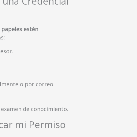
 una Credencial
 papeles estén
s:
esor.
almente o por correo
 examen de conocimiento.
car mi Permiso