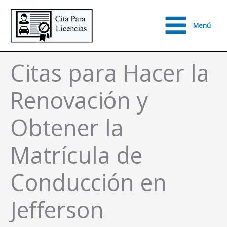
Ir
al
Menú
contenido
Main
Menu
Citas para Hacer la
Renovación y
Obtener la
Matrícula de
Conducción en
Jefferson