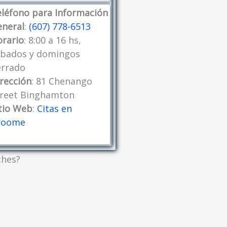
léfono para Información
eneral
:
(607) 778-6513
rario
: 8:00 a 16 hs,
ábados y domingos
errado
rección
: 81 Chenango
treet Binghamton
tio Web
:
Citas en
roome
ches?