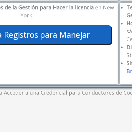
s de la Gestión para Hacer la licencia
en New
Te
York.
G
Ho
s
a Registros para Manejar
C
Di
S
Si
B
a Acceder a una Credencial para Conductores de Co