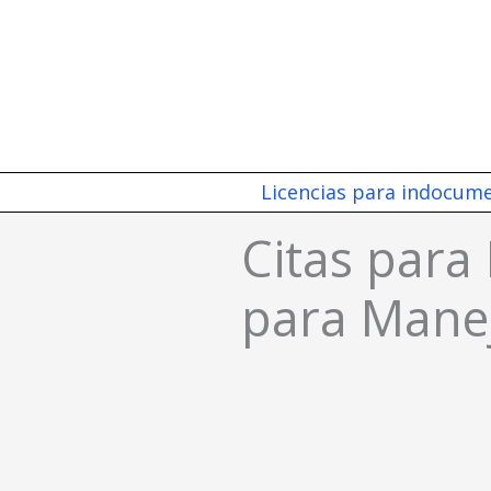
Ir
al
contenido
Licencias para indocum
Citas para
para Manej